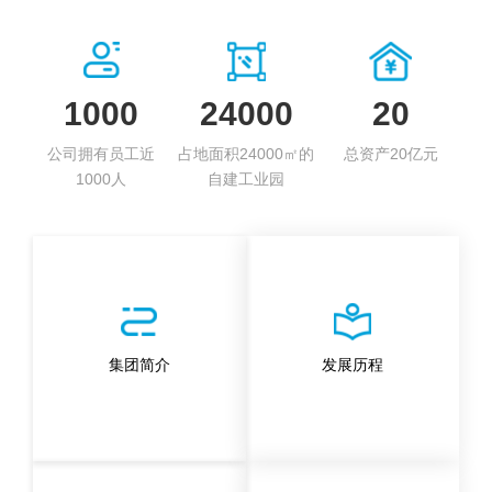
1000
24000
20
公司拥有员工近
占地面积24000㎡的
总资产20亿元
1000人
自建工业园
集团简介
发展历程